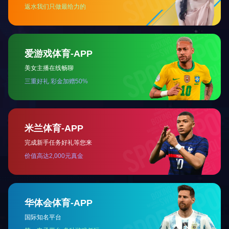
上一篇：
纯牛奶生产灌装过程中的核心工艺
下一篇：
企业为什么要选择使用饮料灌装生产线?
相关新闻
饮料灌装生产线发展前景良好!
相关产品