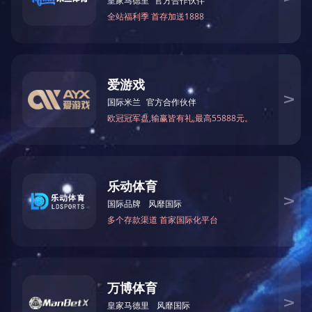
乳品灌装生产线
液态奶灌装生产线
酸奶灌装生产线
豆奶（豆粉)灌装生产线
植物蛋白饮料灌装生产线
果蔬汁饮料灌装生产线
茶饮料灌装生产线
精酿啤酒设备
水处理系统
板式超高温杀菌机
UHT列管式杀菌机