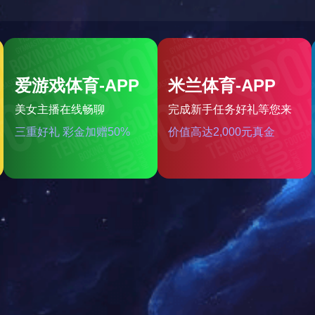
饮料灌装生产线优势在哪?
布时间：2021-01-11
就会选择中小型灌装生产线进行生产制作，其功能俱全，适用于中小型