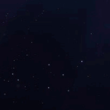
上一篇：
饮料市场引导饮料灌装生产线的发展
下一篇：
酸奶灌装的目的及常用容器介绍
相关新闻
饮料灌装生产线的使用及保养注意事项
相关产品
茶饮料灌装生产线
茶饮料灌装生产