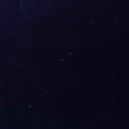
饮料灌装生产线能够非常自动化
的进行饮料的生产与灌装工作，
非常...
乳品灌装生产线的特点都有...
大家在超市中看到的灌装乳制
品，其制作过程都是通过灌装生
产线进...
饮料、
温停机
用户购
线
提