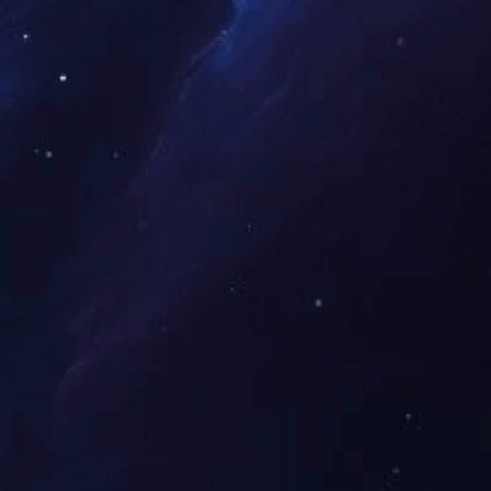
灌装生产线能够满足市面上比较常见的饮料的生产，比如果汁饮料、茶
部件，也可以用于纯净水的灌装，非常的方便。
有着非常实用的自动控制系统、灌装温度自动检测、物料高温报警、低
加的方便。
生产线的配置、工艺方案的提供，以及指导安装、技术人员培训等，让
中就能够切实的感受到其生产所带来的优势。本文由
山东饮料灌装生产