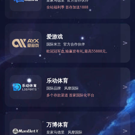
饮料灌装生产线
发布时间：202
饮料灌装生产线也是由多个不同的设备组合而成的生产线，多种不同
产线主要设备有哪些
呢，下面小编就带大家来具体了解一下。