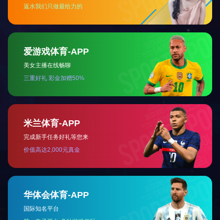
上一篇：
茶饮料灌装生产线的特点分析
下一篇：
乳品灌装生产线使用前的规范操作
相关新闻
饮料灌装生产线创新发展之路
相关产品
植物蛋白饮料灌装生产线
植物蛋白饮料灌装生产线