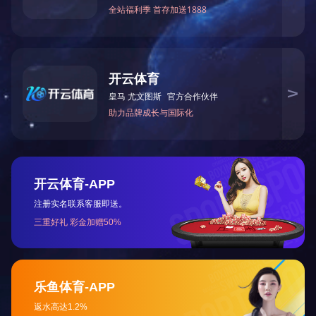
1、在购买新的发酵罐的时候，其表面都会有验收合格标签，要进行
插头插接牢固，防止链接不牢固出现断电情况。电源箱内装有漏电保护
插座、漏电保护装置等性能良好。如果发现问题要及时进行处理。
2、在发酵罐进行发酵工作的过程中，要注意在其周围划出危险取区
员进行现场安全管理，确保操作规程的遵守和安全措施的落实，在周围
时要保持安全距离，远离火种以及热源，保证发酵过程中的安全操作。
在进行乳品酸奶灌装生产的时候，生产安全是至关重要的，在保证生
及时排查，防止触电事故发生。本文由
酸奶灌装生产线
提供，仅供参考