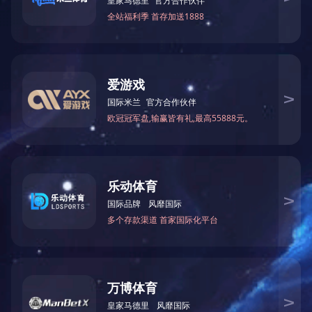
灌装机和灌装生
发布时间：202
厂家在进行饮料等生产的时候，就会用到灌装机或者是灌装生产线，
一个合理的选择，那么灌装机和灌装生产线的区别有哪些呢，下面
饮料