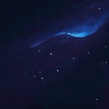
1、饮料灌装生产线在进行设计的时候是采用PLC可编程
非常方便的进行清洗，使用更加方便。
2、同时还有在设计的时候采用人机界面触摸屏控制可以
这样就非常大幅度的缩短了物料与外界接触时间，能够很好
3、饮料灌装生产线在进行生产的时候采用优质的关键电
根据自己的实际生产需要进行调整产量，运用变频器控制技
4、使用安全性能可靠，饮料灌装生产线有过载保护装置
饮料灌装生产线使用优势是非常多的，其能够大批量高效
产线
提供，仅供参考。
上一篇：
当前灌装生产线行业的发展趋势是怎样的?