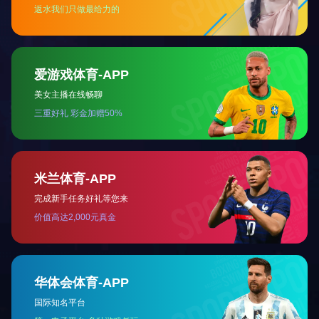
其它单机设备
更多产品分类
推荐文章
易拉罐饮料灌装生产线性能...
豆奶灌装生产线厂家如何提...
饮料加工过程中的水处理系...
如何延长乳品灌装生产线使...
饮料灌装生产线拧盖工艺流...
哪些因素会影响灌装生产线...
星空官方网页版-星空(中国)