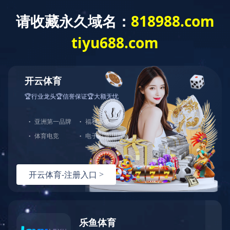
星空官方网页版
欢迎访问星空官方网页版-星空(中国) 网站！
网站星空官方网页版
关于我们
星空官方网页版