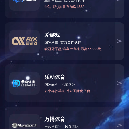
乳品灌装生产线
液态奶灌装生产线
酸奶灌装生产线
豆奶（豆粉)灌装生产线
植物蛋白饮料灌装生产线
果蔬汁饮料灌装生产线
茶饮料灌装生产线
精酿啤酒设备
水处理系统
板式超高温杀菌机
UHT列管式杀菌机