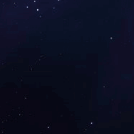
其它单机设备
更多产品分类
推荐文章
如何提高饮料灌装生产线的...
饮料灌装生产线发展前景良...
乳品灌装生产线日常维护要...
饮料灌装生产线创新发展之...
茶饮料灌装生产线的特点分...
饮料市场引导饮料灌装生产...
星空官方网页版-星空(中国)