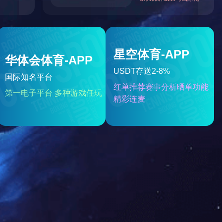
热的缘故。对系统温度和压力的不断要求的必要条件。
1