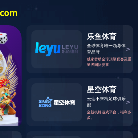
决方案
合作企业
星空官方网页版-星空
(中国)