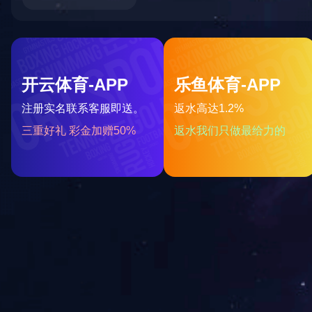
乳品灌装生产线
液态奶灌装生产线
无菌贮罐
酸奶灌装生产线
当加工线
豆奶（豆粉)灌装生产线
植物蛋白饮料灌装生产线
果蔬汁饮料灌装生产线
茶饮料灌装生产线
精酿啤酒设备
水处理系统
板式超高温杀菌机
UHT列管式杀菌机