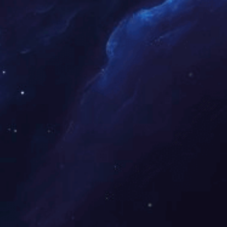
液态奶灌装生产线
：
液态奶灌装生产线
：
液态奶灌装生产线