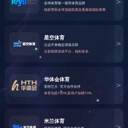
产品分类
液态奶灌装生