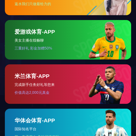
其它单机设备
更多产品分类
推荐文章
豆奶灌装生产线厂家如何提...
乳品灌装生产线定制需要注...
易拉罐饮料灌装生产线性能...
饮料灌装生产线的安装注意...
制约我国饮料灌装生产线的...
饮料加工过程中的水处理系...
星空官方网页版-星空(中国)