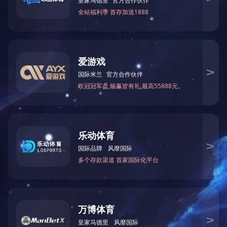
乳品灌装生产线
液态奶灌装生产线
酸奶灌装生产线
豆奶（豆粉)灌装生产线
植物蛋白饮料灌装生产线
果蔬汁饮料灌装生产线
茶饮料灌装生产线
精酿啤酒设备
水处理系统
板式超高温杀菌机
UHT列管式杀菌机